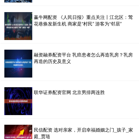
赢牛网配资 《人民日报》重点关注丨江北区：莺
花巷焕发新生机 商家是“村民” 游客为“邻居”
融资融券配资平台 乳癌患者怎么再造乳房？乳房
再造的历史及意义
联华证券配资官网 北京男排两连胜
民信配资 选对亲家，开启幸福婚姻之门_孩子_家
庭_贾琏