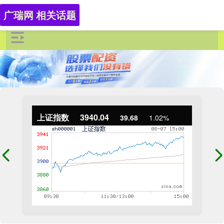
广瑞网 相关话题
上证指数
3940.04
39.68
1.02%