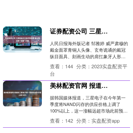
证券配资公司 三星堆金沙文物齐聚国博&#32;看古蜀文明“双星”闪耀
人民日报海外版记者 邹雅婷 威严肃穆的
戴金面罩青铜人头像、玄奇诡谲的戴冠
纵目面具、刻画生动的肩扛象牙人形纹
玉璋……由中国国家博物馆、四川省文
查看：
144
分类：
2023实盘配资平
物局主办的“双星耀世....
台
美林配资官网 报道称三星电子将一季度NAND价格上调100%
据韩国媒体报道，三星电子在今年第一
季度将NAND闪存的供应价格上调了
100%以上，这一涨幅远超市场此前预
期，凸显了当前半导体市场严重的供需
查看：
142
分类：
实盘配资app
失衡现状。据上述媒体行....