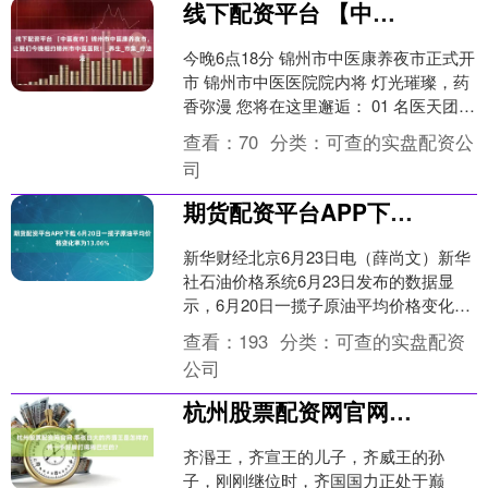
线下配资平台 【中医夜市】锦州市中医康养夜市，让我们今晚相约锦州市中医医院！_养生_市集_疗法
今晚6点18分 锦州市中医康养夜市正式开
市 锦州市中医医院院内将 灯光璀璨，药
香弥漫 您将在这里邂逅： 01 名医天团坐
镇 资深中医专家亲临夜市！健康咨询、
查看：
70
分类：
可查的实盘配资公
体质....
司
期货配资平台APP下载 6月20日一揽子原油平均价格变化率为13.06%
新华财经北京6月23日电（薛尚文）新华
社石油价格系统6月23日发布的数据显
示，6月20日一揽子原油平均价格变化率
为13.06%。 根据《石油价格管理办法》
查看：
193
分类：
可查的实盘配资
规定，....
公司
杭州股票配资网官网 乖张自大的齐湣王是怎样的将一手好牌打得稀巴烂的？
齐湣王，齐宣王的儿子，齐威王的孙
子，刚刚继位时，齐国国力正处于巅