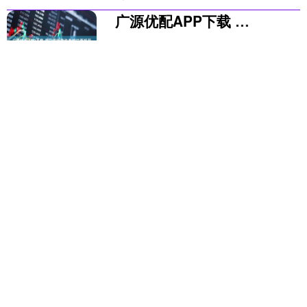
广源优配APP下载 津门虎明晚动身前往西班牙
天津日报讯（记者 顾颖）短暂休整两天
后，天津津门虎队即将开始西班牙拉
练。从天津出发的大部队明晚动身，正
随国足在阿联酋拉练的巴顿、闫炳良和
查看：
218
分类：
可查的实盘配资
黄嘉辉，也确定好了行程，....
公司
可查的实盘配资公司
广瑞网_实盘配资app_可查的实盘配资公司_2023实盘配资平台:提
供全方位的投资支持。平台拥有一支经验丰富的投资顾问团队，可
以为客户提供个性化的投资建议和策略，帮助您制定长期投资规划
并优化投资组合。