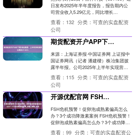
日发布2025年半年度报告，报告期内公
司营业收入5.29亿元，同比增长
22.30%，归属于上市公司股东的净利润
查看：
132
分类：
可查的实盘配资
393....
公司
期货配资开户APP下载 株冶集团：上半年净利润同比增长57.83%
来源：上海证券报·中国证券网 上证报中
国证券网讯（记者 潘建樑）株冶集团披
露半年报。公司2025年上半年实现营业
收入10,411,729,810.94元，同比增....
查看：
115
分类：
可查的实盘配资
公司
开源优配官网 FSH危机预警！促卵泡成熟素偏高怎么办？3个成功降激素案例_卵巢_储备_女性
FSH危机预警！促卵泡成熟素偏高怎么
办？3个成功降激素案例 FSH危机预警！
促卵泡成熟素偏高怎么办？3个成功降激
素案例 FSH危机预警！促卵泡成熟素偏
查看：
99
分类：
可查的实盘配资公