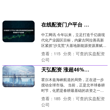
在线配资门户平台 内蒙古阿拉善高新区加速培育零碳新兴产业集群
中工网讯 今年以来，立足打造千亿级现
代化产业园区目标，内蒙古阿拉善高新
区紧抓“沙戈荒”大基地新能源资源禀赋，
以国家级零碳园区创建为核心牵引，持
查看：
115
分类：
可查的实盘配资
续优化“5+2”现....
公司
天弘配资 涨超46%！国际尿素价格飙升，什么情况？
霍尔木兹海峡航道的局势，正在进一步
搅动全球市场。 当前，正是北半球春耕
时节，化肥是春耕最基础的农资之一，
全球近三分之一尿素、44%硫磺出口受
查看：
185
分类：
可查的实盘配资
阻，推动国际化肥价格....
公司