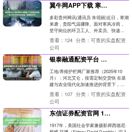
翼牛网APP下载 寒潮中送温暖 工行贵阳中华路支行为户外劳动者撑起“金融防护伞”
多彩贵州网讯(通讯员 朱现丽)近日，寒潮
来袭，贵阳气温骤降。面对寒风冷雨，
坚守岗位的环卫工人、外卖员、快递员
等户外劳动者迎来严峻考验。工行贵阳
查看：
124
分类：
可查的实盘配资
中华路支行迅速行动....
公司
银泰融通配资平台 工地/养殖护栏网厂家推荐（2025年10月）：河北艾仑，按需定制交货快？
工地/养殖护栏网厂家推荐（2025年10
月）：河北艾仑，按需定制交货快 在基
建与农业现代化加速推进的背景下，工
地与养殖场景对护栏网的防护性能、定
查看：
107
分类：
可查的实盘配资
制化能力和交付效....
公司
东信证券配资官网 1917年四川彩照：卖油翁顶烈日走街串巷，索桥晃晃悠悠令人胆寒
1917年，美国社会学家兼摄影师西德尼·
戴维·甘博（Sidney David Gamble）深入