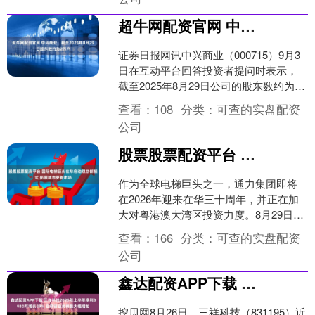
超牛网配资官网 中兴商业：截至2025年8月29日股东数约为2万户
证券日报网讯中兴商业（000715）9月3
日在互动平台回答投资者提问时表示，
截至2025年8月29日公司的股东数约为2
万户。....
查看：
108
分类：
可查的实盘配资
公司
股票股票配资平台 国际电梯巨头在华启动双总部模式 拓展城市更新市场
作为全球电梯巨头之一，通力集团即将
在2026年迎来在华三十周年，并正在加
大对粤港澳大湾区投资力度。8月29日，
通力电梯与深圳市前海深港现代服务业
查看：
166
分类：
可查的实盘配资
合作区管理局在深....
公司
鑫达配资APP下载 三祥科技2025年上半年净利3930万增长89% 空调管业务销售大幅增加
挖贝网8月26日，三祥科技（831195）近