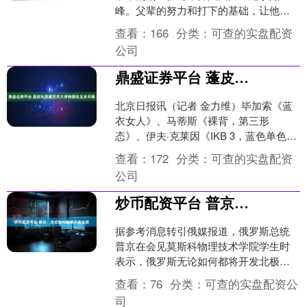
峰。父辈的努力和打下的基础，让他顺
利登上了权力的高峰，但最终的结局却
查看：
166
分类：
可查的实盘配资
是彻底的败亡。齐湣王身上有着....
公司
鼎盛证券平台 蓬皮杜馆藏艺术大师特展在北京开幕
北京日报讯（记者 金力维）毕加索《蓝
衣女人》、马蒂斯《裸背，第三形
态》、伊夫·克莱因《IKB 3，蓝色单色
画》等教科书级原作首次集体亮相北
查看：
172
分类：
可查的实盘配资
京。日前，“色彩之巅！....
公司
炒币配资平台 普京：无论如何都将开发北极
据参考消息转引俄媒报道，俄罗斯总统
普京在会见莫斯科物理技术学院学生时
表示，俄罗斯无论如何都将开发北极。
普京指出：“我们无论如何都将开发北
查看：
76
分类：
可查的实盘配资公
极，这是极其重要的事情....
司