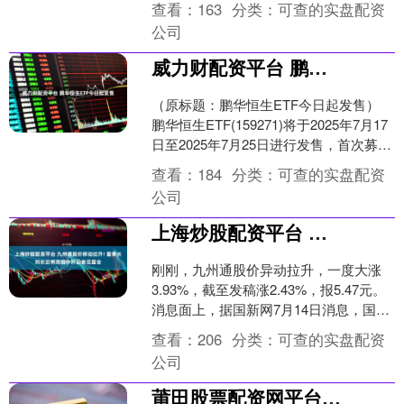
查看：
163
分类：
可查的实盘配资
的价格....
公司
威力财配资平台 鹏华恒生ETF今日起发售
（原标题：鹏华恒生ETF今日起发售）
鹏华恒生ETF(159271)将于2025年7月17
日至2025年7月25日进行发售，首次募集
规模上限为10亿元，该基金的....
查看：
184
分类：
可查的实盘配资
公司
上海炒股配资平台 九州通股价移动拉升! 董事长刘长云将亮相中外记者见面会
刚刚，九州通股价异动拉升，一度大涨
3.93%，截至发稿涨2.43%，报5.47元。
消息面上，据国新网7月14日消息，国务
院新闻办公室将于2025年7月15日（....
查看：
206
分类：
可查的实盘配资
公司
莆田股票配资网平台 茜茜公主有多美，看完这些相册你就知道，最后一张长发垂腰太美啦_电影_照片_罗密·