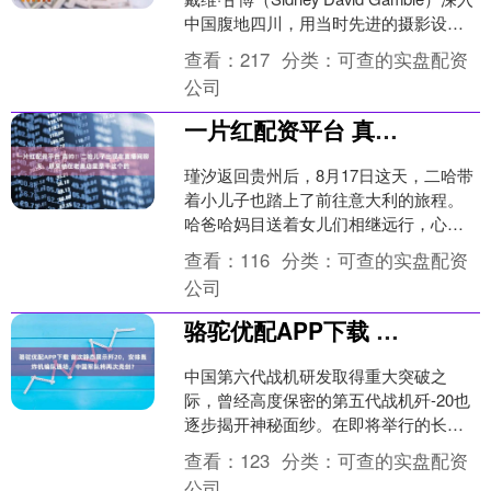
中国腹地四川，用当时先进的摄影设备
捕捉了大量珍贵影像。这些泛黄的....
查看：
217
分类：
可查的实盘配资
公司
一片红配资平台 真帅！二哈儿子出现在直播间聊天，原来他在老麦店里是干这个的
瑾汐返回贵州后，8月17日这天，二哈带
着小儿子也踏上了前往意大利的旅程。
哈爸哈妈目送着女儿们相继远行，心中
不免泛起阵阵离愁。每次与女儿和外甥
查看：
116
分类：
可查的实盘配资
道别时，他们总是紧紧....
公司
骆驼优配APP下载 首次静态展示歼20，安排轰炸机编队通场，中国军队将再次亮剑？
中国第六代战机研发取得重大突破之
际，曾经高度保密的第五代战机歼-20也
逐步揭开神秘面纱。在即将举行的长春
航空开放活动上，歼-20将首次以静态展
查看：
123
分类：
可查的实盘配资
示的方式全方位呈现....
公司