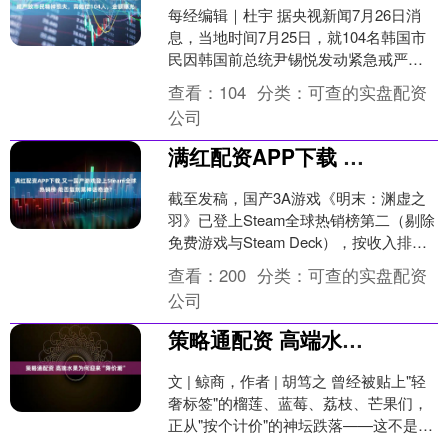
每经编辑｜杜宇 据央视新闻7月26日消
息，当地时间7月25日，就104名韩国市
民因韩国前总统尹锡悦发动紧急戒严受
到精神伤害要求赔偿一案，韩国首尔中
查看：
104
分类：
可查的实盘配资
央地方法院作出....
公司
满红配资APP下载 又一国产游戏登上Steam全球热销榜 能否复刻黑神话奇迹？
截至发稿，国产3A游戏《明末：渊虚之
羽》已登上Steam全球热销榜第二（剔除
免费游戏与Steam Deck），按收入排名
仅次于独立游戏《PEAK》。 能否复刻
查看：
200
分类：
可查的实盘配资
黑....
公司
策略通配资 高端水果为何迎来“降价潮”
文 | 鲸商，作者 | 胡笃之 曾经被贴上"轻
奢标签"的榴莲、蓝莓、荔枝、芒果们，
正从"按个计价"的神坛跌落——这不是局
部市场的偶然波动，而是一场席卷全球