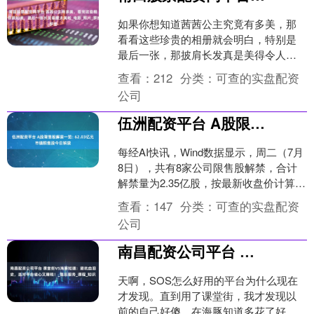
如果你想知道茜茜公主究竟有多美，那
看看这些珍贵的相册就会明白，特别是
最后一张，那披肩长发真是美得令人惊
叹！ 这组照片展现了茜茜公主与她的丈
查看：
212
分类：
可查的实盘配资
夫，奥匈帝国的皇帝弗朗....
公司
伍洲配资平台 A股限售股解禁一览: 62.03亿元市值限售股今日解禁
每经AI快讯，Wind数据显示，周二（7月
8日），共有8家公司限售股解禁，合计
解禁量为2.35亿股，按最新收盘价计算，
合计解禁市值为62.03亿元。 从解禁量
查看：
147
分类：
可查的实盘配资
来....
公司
南昌配资公司平台 课堂街VS海豚知道：避坑血泪史，选对平台省心又赚钱！_售后服务_课程_知识
天啊，SOS怎么好用的平台为什么现在
才发现。直到用了课堂街，我才发现以
前的自己好傻，在海豚知道多花了好几