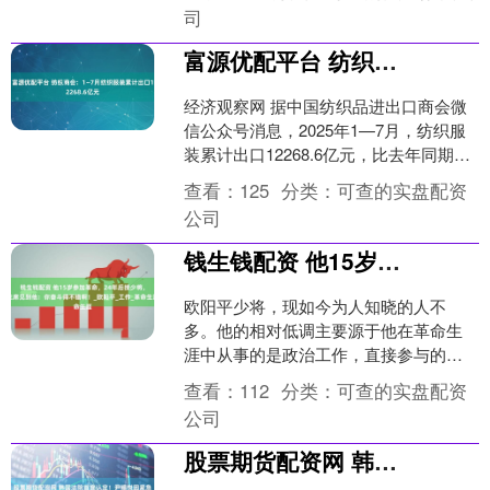
高怎么办？....
司
富源优配平台 纺织商会：1—7月纺织服装累计出口12268.6亿元
经济观察网 据中国纺织品进出口商会微
信公众号消息，2025年1—7月，纺织服
装累计出口12268.6亿元，比去年同期增
长1.8%，其中纺织品出口5900.7亿元....
查看：
125
分类：
可查的实盘配资
公司
钱生钱配资 他15岁参加革命，24年后授少将，主席见到他：你奋斗得不错啊！_欧阳平_工作_革命生涯
欧阳平少将，现如今为人知晓的人不
多。他的相对低调主要源于他在革命生
涯中从事的是政治工作，直接参与的战
役并不多。然而，他所拥有的历史背景
查看：
112
分类：
可查的实盘配资
则颇为深厚。早在1931年....
公司
股票期货配资网 韩国法院首度认定！尹锡悦因紧急戒严致市民精神损失，需赔偿104人，金额曝光