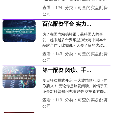
倍的钱。以过来人的角度，先说一说我
查看：
124
分类：
可查的实盘配资
的心酸血泪史吧。 在海....
公司
百亿配资平台 实力对得起野心吗？这车实力均衡，车尾造型引来不少争议_马自达_设计_官方
为了在国内站稳脚跟，获得国人的喜
爱，越来越多合资车型加强与中国本土
品牌合作，比如说今天要了解的这款马
自达EZ-60，骨子里深藏着中国式基因。
查看：
143
分类：
可查的实盘配资
该车已经在2025年....
公司
第一配资 阅读、手工、科普……悦书房一大波精彩活动来啦！ | 皖美夏日_收费_内容_地点
夏日狂欢模式开启 一大波精彩活动正向
你袭来！ 无论你是热爱阅读、钟情手工
还是对科普知识充满好奇 这里都有能点
燃你兴趣的活动 快来一起邂逅夏日美好
查看：
119
分类：
可查的实盘配资
时光！ 阅读分....
公司