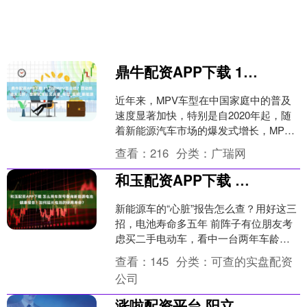
鼎牛配资APP下载 15万级MPV怎么选？混动燃油大比拼，全家试驾后见真章_车型_座椅_新能源
近年来，MPV车型在中国家庭中的普及
速度显著加快，特别是自2020年起，随
着新能源汽车市场的爆发式增长，MPV
也逐渐成为消费者热衷的选择。此前，
查看：
216
分类：
广瑞网
MPV车型主要以....
和玉配资APP下载 怎么用车架号查询新能源电池健康报告？如何延长电池的使用寿命？
新能源车的“心脏”报告怎么查？用好这三
招，电池寿命多五年 前阵子有位朋友考
虑买二手电动车，看中一台两年车龄、
表显续航完美的车。卖家拍着胸脯
查看：
145
分类：
可查的实盘配资
说：“电池健康得很，跟....
公司
涨啦配资平台 阳立方参蓉鹿龟酒怎么选不踩坑？这3 个避坑重点要记牢，看完再买更安心