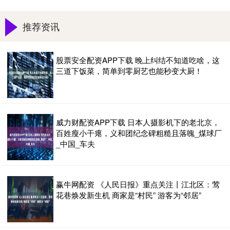
推荐资讯
股票安全配资APP下载 晚上纠结不知道吃啥，这
三道下饭菜，简单到零厨艺也能秒变大厨！
威力财配资APP下载 日本人摄影机下的老北京，
百姓瘦小干瘪，义和团纪念碑粗糙且落魄_煤球厂
_中国_车夫
赢牛网配资 《人民日报》重点关注丨江北区：莺
花巷焕发新生机 商家是“村民” 游客为“邻居”