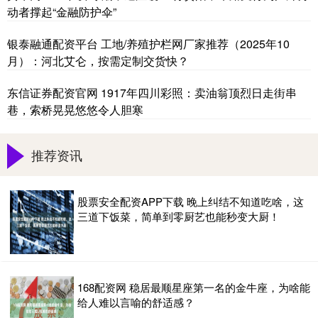
动者撑起“金融防护伞”
银泰融通配资平台 工地/养殖护栏网厂家推荐（2025年10
月）：河北艾仑，按需定制交货快？
东信证券配资官网 1917年四川彩照：卖油翁顶烈日走街串
巷，索桥晃晃悠悠令人胆寒
推荐资讯
股票安全配资APP下载 晚上纠结不知道吃啥，这
三道下饭菜，简单到零厨艺也能秒变大厨！
168配资网 稳居最顺星座第一名的金牛座，为啥能
给人难以言喻的舒适感？