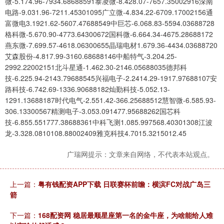
微-5.174.96-7934.68688591泰凌微-8.428.07-7657.35002916深南
电路-9.031.96-7211.45301095广立微-4.834.22-6709.17002156通
富微电3.1921.62-5607.47688549中巨芯-6.068.83-5594.03688728
格科微-5.670.90-4773.64300672国科微-6.664.34-4675.28688172
燕东微-7.699.57-4618.06300655晶瑞电材1.679.36-4434.03688720
艾森股份-4.817.99-3160.68688146中船特气-3.204.25-
2992.22002151北斗星通-1.462.30-2146.05688035德邦科
技-6.225.94-2143.79688545兴福电子-2.2414.29-1917.97688107安
路科技-6.742.69-1336.90688182灿勤科技-5.052.13-
1291.13688187时代电气-2.551.42-366.25688512慧智微-6.585.93-
306.13300567精测电子-3.053.091477.95688262国芯科
技-6.855.551777.38688361中科飞测1.085.997568.40301308江波
龙-3.328.0810108.88002409雅克科技4.7015.3215012.45
广瑞网提示：文章来自网络，不代表本站观点。
上一篇：
粤有钱配资APP下载 日联赛杯前瞻：横滨FC对战广岛三
箭
下一篇：
168配资网 稳居最顺星座第一名的金牛座，为啥能给人难