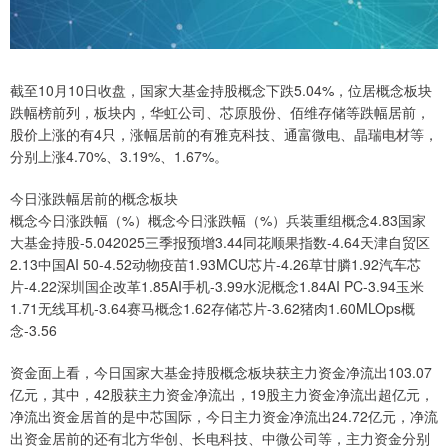
截至10月10日收盘，国家大基金持股概念下跌5.04%，位居概念板块
跌幅榜前列，板块内，华虹公司、芯原股份、佰维存储等跌幅居前，
股价上涨的有4只，涨幅居前的有雅克科技、通富微电、晶瑞电材等，
分别上涨4.70%、3.19%、1.67%。
今日涨跌幅居前的概念板块
概念今日涨跌幅（%）概念今日涨跌幅（%）兵装重组概念4.83国家
大基金持股-5.042025三季报预增3.44同花顺果指数-4.64天津自贸区
2.13中国AI 50-4.52动物疫苗1.93MCU芯片-4.26草甘膦1.92汽车芯
片-4.22深圳国企改革1.85AI手机-3.99水泥概念1.84AI PC-3.94玉米
1.71无线耳机-3.64赛马概念1.62存储芯片-3.62猪肉1.60MLOps概
念-3.56
资金面上看，今日国家大基金持股概念板块获主力资金净流出103.07
亿元，其中，42股获主力资金净流出，19股主力资金净流出超亿元，
净流出资金居首的是中芯国际，今日主力资金净流出24.72亿元，净流
出资金居前的还有北方华创、长电科技、中微公司等，主力资金分别