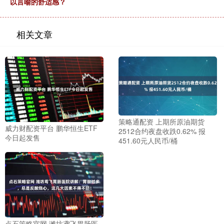
以言喻的舒适感？
相关文章
策略通配资 上期所原油期货
威力财配资平台 鹏华恒生ETF
2512合约夜盘收跌0.62% 报
今日起发售
451.60元人民币/桶
点石策略官网 潍坊鸢飞胃肠医