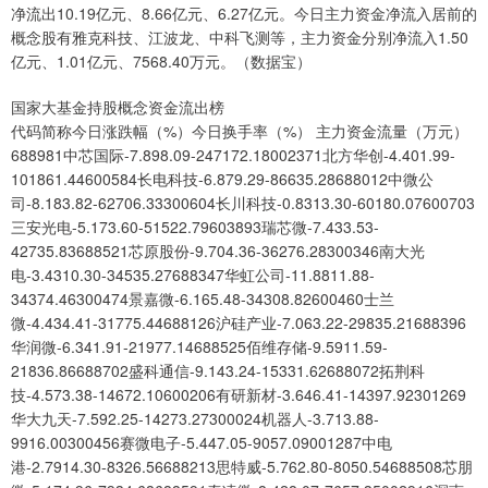
净流出10.19亿元、8.66亿元、6.27亿元。今日主力资金净流入居前的
概念股有雅克科技、江波龙、中科飞测等，主力资金分别净流入1.50
亿元、1.01亿元、7568.40万元。（数据宝）
国家大基金持股概念资金流出榜
代码简称今日涨跌幅（%）今日换手率（%） 主力资金流量（万元）
688981中芯国际-7.898.09-247172.18002371北方华创-4.401.99-
101861.44600584长电科技-6.879.29-86635.28688012中微公
司-8.183.82-62706.33300604长川科技-0.8313.30-60180.07600703
三安光电-5.173.60-51522.79603893瑞芯微-7.433.53-
42735.83688521芯原股份-9.704.36-36276.28300346南大光
电-3.4310.30-34535.27688347华虹公司-11.8811.88-
34374.46300474景嘉微-6.165.48-34308.82600460士兰
微-4.434.41-31775.44688126沪硅产业-7.063.22-29835.21688396
华润微-6.341.91-21977.14688525佰维存储-9.5911.59-
21836.86688702盛科通信-9.143.24-15331.62688072拓荆科
技-4.573.38-14672.10600206有研新材-3.646.41-14397.92301269
华大九天-7.592.25-14273.27300024机器人-3.713.88-
9916.00300456赛微电子-5.447.05-9057.09001287中电
港-2.7914.30-8326.56688213思特威-5.762.80-8050.54688508芯朋