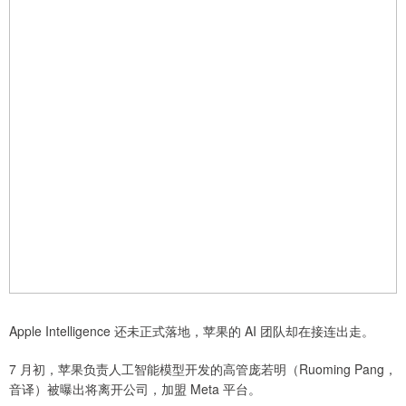
Apple Intelligence 还未正式落地，苹果的 AI 团队却在接连出走。
7 月初，苹果负责人工智能模型开发的高管庞若明（Ruoming Pang，
音译）被曝出将离开公司，加盟 Meta 平台。