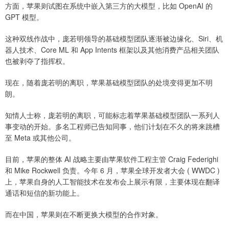
方面，苹果则试图在系统中嵌入第三方的大模型，比如 OpenAI 的
GPT 模型。
这种双线作战中，庞若明领导的基础模型团队逐渐被边缘化、Siri、机
器人技术、Core ML 和 App Intents 框架以及其他消费产品相关团队
也被剥夺了指挥权。
现在，随着庞若明的离职，苹果基础模型团队的处境变得更加不明
朗。
知情人士称，庞若明的离职，可能标志着苹果基础模型团队一系列人
事变动的开始。多名工程师已告知同事，他们计划在不久的将来跳槽
至 Meta 或其他公司。
目前，苹果的整体 AI 战略主要由苹果软件工程主管 Craig Federighi
和 Mike Rockwell 负责。今年 6 月，苹果全球开发者大会 ( WWDC )
上，苹果自身的人工智能技术在发布会上展示有限，主要体现在翻译
通话和短信的新功能上。
而在中国，苹果则在不断更换大模型的合作对象。