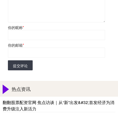
你的昵称
*
你的邮箱
*
提交评论
热点资讯
翻翻股票配资官网 焦点访谈｜从“新”出发&#32;首发经济为消
费升级注入新活力