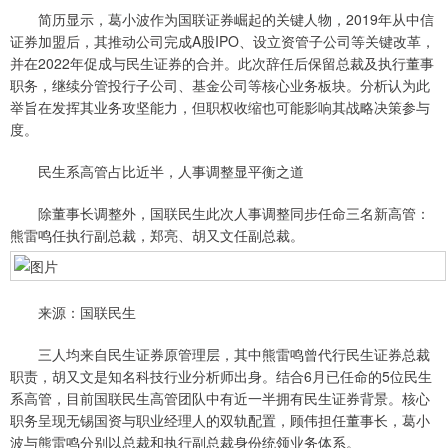
简历显示，葛小波作为国联证券崛起的关键人物，2019年从中信
证券加盟后，其推动公司完成A股IPO、设立资管子公司等关键改革，
并在2022年促成与民生证券的合并。此次辞任后保留总裁及执行董事
职务，继续分管投行子公司、基金公司等核心业务板块。分析认为此
举旨在发挥其业务攻坚能力，但职权收缩也可能影响其战略决策参与
度。
民生系高管占比近半，人事调整显平衡之道
除董事长调整外，国联民生此次人事调整同步任命三名新高管：
熊雷鸣任执行副总裁，郑亮、胡又文任副总裁。
来源：国联民生
三人均来自民生证券原管理层，其中熊雷鸣曾代行民生证券总裁
职责，胡又文是知名科技行业分析师出身。结合6月已任命的5位民生
系高管，目前国联民生高管团队中有近一半拥有民生证券背景。核心
职务呈现无锡国资与职业经理人的双轨配置，顾伟担任董事长，葛小
波与熊雷鸣分别以总裁和执行副总裁身份统领业务体系。