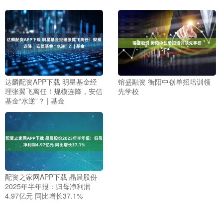
达麟配资APP下载 明星基金经
镕盛融资 衡阳中创单招培训领
理张翼飞离任！规模连降，安信
先学校
基金“水逆”？ | 基金
配资之家网APP下载 晶晨股份
2025年半年报：归母净利润
4.97亿元 同比增长37.1%