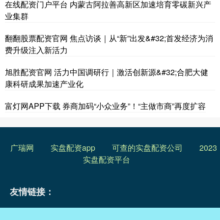
在线配资门户平台 内蒙古阿拉善高新区加速培育零碳新兴产
业集群
翻翻股票配资官网 焦点访谈｜从“新”出发&#32;首发经济为消
费升级注入新活力
旭胜配资官网 活力中国调研行｜激活创新源&#32;合肥大健
康科研成果加速产业化
富灯网APP下载 券商加码“小众业务”！“主做市商”再度扩容
广瑞网
实盘配资app
可查的实盘配资公司
2023
实盘配资平台
友情链接：