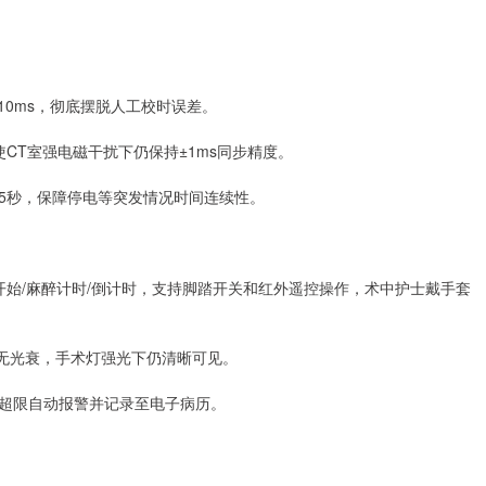
10ms，彻底摆脱人工校时误差。
CT室强电磁干扰下仍保持±1ms同步精度。
.5秒，保障停电等突发情况时间连续性。
开始/麻醉计时/倒计时，支持脚踏开关和红外遥控操作，术中护士戴手套
时无光衰，手术灯强光下仍清晰可见。
超限自动报警并记录至电子病历。