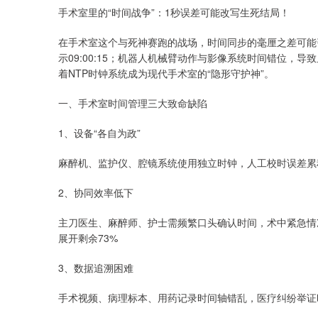
手术室里的“时间战争”：1秒误差可能改写生死结局！
在手术室这个与死神赛跑的战场，时间同步的毫厘之差可能引
示09:00:15；机器人机械臂动作与影像系统时间错位，
着NTP时钟系统成为现代手术室的“隐形守护神”。
一、手术室时间管理三大致命缺陷
1、设备“各自为政”
麻醉机、监护仪、腔镜系统使用独立时钟，人工校时误差累积
2、协同效率低下
主刀医生、麻醉师、护士需频繁口头确认时间，术中紧急情
展开剩余73%
3、数据追溯困难
手术视频、病理标本、用药记录时间轴错乱，医疗纠纷举证