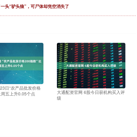
了一头“驴头狼”，可尸体却凭空消失了
月23日“农产品批发价格
大通配资官网 6股今日获机构买入评
上周五上升0.05个点
级