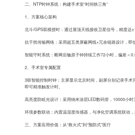
二、NTP时钟系统：构建手术室“时间铁三角”
1、方案核心架构
北斗/GPS双模授时：通过屋顶天线接收卫星信号，精度达±
抗干扰传输网络：采用超五类屏蔽网线+冗余链路设计，即使
智能守时系统：断网后铷原子钟持续工作72小时，偏差＜0
2、手术室专属配置
3联智能控制时钟：主屏显示北京时间，副屏分别记录手术
即可精准触发计时。
高亮度防眩光设计：采用纳米涂层LED数码管，10000小
环境参数联动：内置温湿度传感器，与净化空调系统联动，
三、方案应用价值：从“救火式”到“预防式”医疗