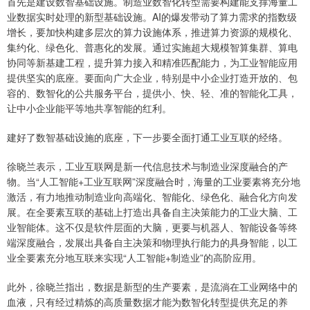
首先是建设数智基础设施。制造业数智化转型需要构建能支撑海量工
业数据实时处理的新型基础设施。AI的爆发带动了算力需求的指数级
增长，要加快构建多层次的算力设施体系，推进算力资源的规模化、
集约化、绿色化、普惠化的发展。通过实施超大规模智算集群、算电
协同等新基建工程，提升算力接入和精准匹配能力，为工业智能应用
提供坚实的底座。要面向广大企业，特别是中小企业打造开放的、包
容的、数智化的公共服务平台，提供小、快、轻、准的智能化工具，
让中小企业能平等地共享智能的红利。
建好了数智基础设施的底座，下一步要全面打通工业互联的经络。
徐晓兰表示，工业互联网是新一代信息技术与制造业深度融合的产
物。当“人工智能+工业互联网”深度融合时，海量的工业要素将充分地
激活，有力地推动制造业向高端化、智能化、绿色化、融合化方向发
展。在全要素互联的基础上打造出具备自主决策能力的工业大脑、工
业智能体。这不仅是软件层面的大脑，更要与机器人、智能设备等终
端深度融合，发展出具备自主决策和物理执行能力的具身智能，以工
业全要素充分地互联来实现“人工智能+制造业”的高阶应用。
此外，徐晓兰指出，数据是新型的生产要素，是流淌在工业网络中的
血液，只有经过精炼的高质量数据才能为数智化转型提供充足的养