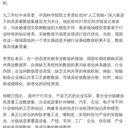
料。
九三学社中央常委、中国科学院院士李景虹也对“人工智能+”深入推进
下的高质量数据集建设尤为关注。他此前对21世纪经济报道记者表
示，与依赖通用互联网数据的大模型不同，垂直领域模型需要基于行
业特有的知识体系、实验数据与场景反馈进行迭代优化。当前，我国
在这一领域面临的一个突出挑战是关键行业基础数据积累不足，数据
孤岛现象普遍。
李景虹表示，在一些高度依赖专业数据的领域，我国长期依赖购买国
外商业数据库，自身缺乏系统性的数据积累与标准化体系建设。行业
内部，企业间数据壁垒高筑，缺乏互利共享的有效机制。例如，智能
制造企业难以共享工艺参数数据，导致高价值数据分散、封闭，难以
形成规模化、标准化的训练资源。
徐晓兰指出， 面对千行百业、千姿万态的企业实际，要分业分级建设
高质量工业数据集。分业就是要针对钢铁、汽车、石化、电子等不同
行业独特的工艺和知识，构建专业的包含行业机理的知识库和模型
库，真正让前沿的AI技术懂工业、懂制造，实现科技与产业的深度融
合。分级就是要覆盖设备、产线、车间、工厂、企业、供应链、产业
链的多层级数据，形成完整的数据图谱。