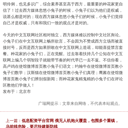
明伶俐，也见多识广，综合素养甚至高于西方，最重要的种花家更自
信了！过去西方媒体忽悠小兔子的时候，小兔子们以为他们是权威，
说甚么都是对的；现在西方媒体忽悠小兔子们的时候，小兔子们觉得
自己才是权威，只有和我们一致的观点才是对的。
今天的中文互联网社区相对独立，西方媒体难以控制中文社区舆论。
小兔子们在中文互联网上畅所欲言，不会因为不赞成西方立场而被直
接封号，反而是西方如果胆敢在中文互联网上造谣，却能喜提禁言套
餐。种花家的小兔子们，正在觉醒。过去靠着扶持几个公知在中文互
联网上编几个弱智段子就能带节奏的时代早已一去不返。不信你看，
高卢鸡在使馆微博首页教小兔子们语文；约翰牛在使馆微博首页教小
兔子们数学；汉斯猫在使馆微博首页教小兔子们真理；鹰酱在使馆微
博首页教小兔子们辨别假新闻；而种花家鬼精鬼精的小兔子们在评论
区教他们学做人！
发布于：北京市
广瑞网提示：文章来自网络，不代表本站观点。
上一篇：
低息配资平台官网 俄无人机炮火覆盖，包围多个重镇，
乌前线危险，要尽快建新防线