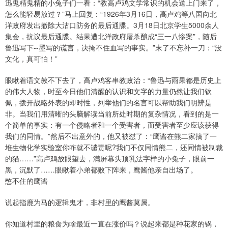
迅鬼精鬼精的小兔子们一看：“教高卢鸡文学常识的机会送上门来了，
怎么能轻易放过？”马上回复：“1926年3月16日，高卢鸡等八国向北
洋政府发出撤除大沽口防务的最后通牒。3月18日北京学生5000余人
集会，抗议最后通牒。结果遭北洋政府屠杀酿成“三一八惨案”，随后
鲁迅写下--墨写的谎言，决掩不住血写的事实。”末了不忘补一刀：“没
文化，真可怕！”
眼瞅着语文教不下去了，高卢鸡客串教政治：“鲁迅与雨果都是历史上
的伟大人物，时至今日他们清醒的认识和文字的力量仍然让我们钦
佩，拨开战略外表的即时性，列举他们的名言可以帮助我们明辨是
非。当我们用清晰的头脑解读当前所处时期的复杂情况，看到的是一
个简单的事实：有一个侵略者和一个受害者，而受害者至少应该获得
我们的同情。”然后不出意外的，他又被怼了：“鹰酱在熊二家搞了一
堆生物化学实验室你咋就不谴责呢?我们不仅同情熊二，还同情被制裁
的猫……”高卢鸡放眼望去，满屏幕头顶乳法字样的小兔子，眼前一
黑，沉默了……眼瞅着小弟都败下阵来，鹰酱他亲自出场了。
憋不住的鹰酱
说起指鹿为马的逻辑鬼才，非村里的鹰酱莫属。
你知道村里的粮食为啥最近一直在涨价吗？说起来都是种花家的锅，