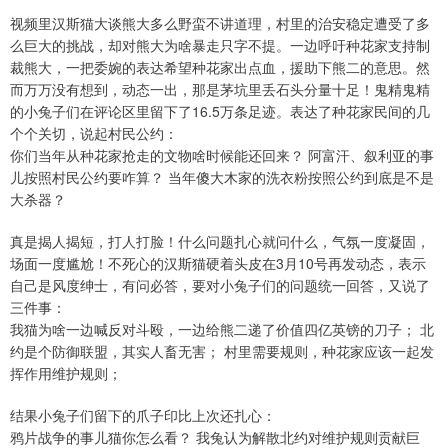
视频里汉斯猫大谈熊大多么野蛮不讲道理，村里的治安稳定遭受了多
么巨大的挑战，却对熊大为啥暴走只字不提。一边呼吁种花家支持制
裁熊大，一把委婉的表达希望种花家出点血，援助下熊二的意思。然
而万万没有想到，动态一出，那是茅坑里丢石头分量十足！鬼精鬼精
的小兔子们在评论区里留下了16.5万条足迹。表达了种花家民间的几
个个关切，说起村民公约：
你们当年从种花家抢走的文物啥时候能还回来？ 阿富汗、叙利亚的事
儿按照村民公约要咋算？ 当年傻大木家的洗衣粉按照公约到底是不是
大杀器？
真是揭人揭短，打人打脸！什么问题扎心就问什么，气氛一度凝固，
场面一度尴尬！不死心的汉斯猫硬着头皮在3月10号再发动态，表示
自己是风度绅士，有问必答，要对小兔子们的问题统一回答，又说了
三件事：
我猫为啥一边喊反对斗殴，一边给熊二递了价值四亿英镑的刀子； 北
约是个防御联盟，其实人畜无害； 村里需要规则，种花家应该一起发
挥作用维护规则；
结果小兔子们留下的爪子印比上次还扎心：
鸦片战争的事儿猫你怎么看？ 我兔认为解散北约对维护规则贡献巨