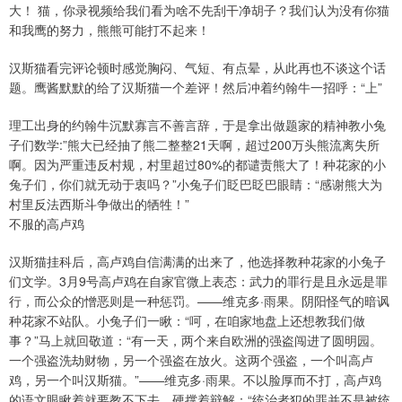
大！ 猫，你录视频给我们看为啥不先刮干净胡子？我们认为没有你猫
和我鹰的努力，熊熊可能打不起来！
汉斯猫看完评论顿时感觉胸闷、气短、有点晕，从此再也不谈这个话
题。鹰酱默默的给了汉斯猫一个差评！然后冲着约翰牛一招呼：“上”
理工出身的约翰牛沉默寡言不善言辞，于是拿出做题家的精神教小兔
子们数学:”熊大已经抽了熊二整整21天啊，超过200万头熊流离失所
啊。因为严重违反村规，村里超过80%的都谴责熊大了！种花家的小
兔子们，你们就无动于衷吗？”小兔子们眨巴眨巴眼睛：“感谢熊大为
村里反法西斯斗争做出的牺牲！”
不服的高卢鸡
汉斯猫挂科后，高卢鸡自信满满的出来了，他选择教种花家的小兔子
们文学。3月9号高卢鸡在自家官微上表态：武力的罪行是且永远是罪
行，而公众的憎恶则是一种惩罚。——维克多·雨果。阴阳怪气的暗讽
种花家不站队。小兔子们一瞅：“呵，在咱家地盘上还想教我们做
事？”马上就回敬道：“有一天，两个来自欧洲的强盗闯进了圆明园。
一个强盗洗劫财物，另一个强盗在放火。这两个强盗，一个叫高卢
鸡，另一个叫汉斯猫。”——维克多·雨果。不以脸厚而不打，高卢鸡
的语文眼瞅着就要教不下去。硬撑着辩解：“统治者犯的罪并不是被统