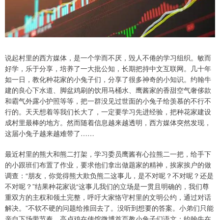
说起村里的西方媒体，是一个学而不厌，毁人不倦的学习组织。敏而
好学，乐于分享，培养了一大批公知，长期把持中文互联网。几十年
如一日，教化种花家的小兔子们，分享了很多神奇的小知识。约翰牛
建的良心下水道、脚盆鸡刷的饮用马桶水、鹰酱家的香甜空气奢侈款
和霸气外露小护照等等，把一群没见过世面的小兔子给羡慕的不行不
行的。天天想着等我们长大了，一定要学习先进经验，把种花家建设
成村里最棒的地方。然而随着信息越来越透明，西方媒体突然发现，
这届小兔子越来越难带了……
最近村里的熊大和熊二打架，学习委员鹰酱有心拉熊二一把，给手下
的小跟班们布置了作业，要求他们拿出做题家的精神，挨家挨户的做
调查：“朋友，你觉得熊大欺负熊二这事儿，是不对呢？不对呢？还是
不对呢？”结果种花家说“这事儿我们的立场是一贯且明确的，我们尊
重双方的主权和领土完整，呼吁大家恪守村里的文明公约，通过对话
解决。”不软不硬的问题给推回去了。没听到想要的答案。小弟们只能
亲自下场带节奏，高卢鸡在使馆微博首页教小兔子们语文；约翰牛在