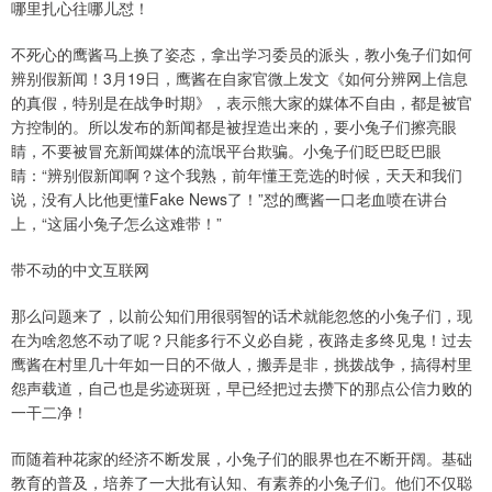
哪里扎心往哪儿怼！
不死心的鹰酱马上换了姿态，拿出学习委员的派头，教小兔子们如何
辨别假新闻！3月19日，鹰酱在自家官微上发文《如何分辨网上信息
的真假，特别是在战争时期》，表示熊大家的媒体不自由，都是被官
方控制的。所以发布的新闻都是被捏造出来的，要小兔子们擦亮眼
睛，不要被冒充新闻媒体的流氓平台欺骗。小兔子们眨巴眨巴眼
睛：“辨别假新闻啊？这个我熟，前年懂王竞选的时候，天天和我们
说，没有人比他更懂Fake News了！”怼的鹰酱一口老血喷在讲台
上，“这届小兔子怎么这难带！”
带不动的中文互联网
那么问题来了，以前公知们用很弱智的话术就能忽悠的小兔子们，现
在为啥忽悠不动了呢？只能多行不义必自毙，夜路走多终见鬼！过去
鹰酱在村里几十年如一日的不做人，搬弄是非，挑拨战争，搞得村里
怨声载道，自己也是劣迹斑斑，早已经把过去攒下的那点公信力败的
一干二净！
而随着种花家的经济不断发展，小兔子们的眼界也在不断开阔。基础
教育的普及，培养了一大批有认知、有素养的小兔子们。他们不仅聪