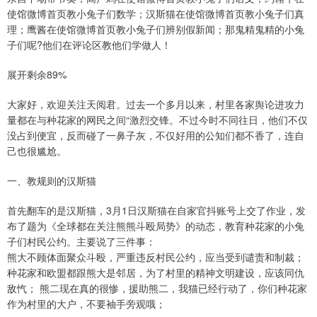
使馆微博首页教小兔子们数学；汉斯猫在使馆微博首页教小兔子们真
理；鹰酱在使馆微博首页教小兔子们辨别假新闻；那鬼精鬼精的小兔
子们呢?他们在评论区教他们学做人！
展开剩余89%
大家好，欢迎关注天阅君。过去一个多月以来，村里各家舆论进攻力
量都在与种花家的网民之间“激烈交锋。不过今时不同往日，他们不仅
没占到便宜，反而碰了一鼻子灰，不仅好用的公知们都不香了，连自
己也很尴尬。
一、教规则的汉斯猫
首先翻车的是汉斯猫，3月1日汉斯猫在自家官抖账号上交了作业，发
布了题为《全球都在关注熊熊斗殴局势》的动态，教育种花家的小兔
子们村民公约。主要说了三件事：
熊大不顾体面聚众斗殴，严重违反村民公约，应当受到谴责和制裁；
种花家和欧盟都跟熊大是邻居，为了村里的精神文明建设，应该同仇
敌忾； 熊二现在真的很惨，援助熊二，我猫已经行动了，你们种花家
作为村里的大户，不要袖手旁观哦；