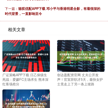
下一篇：
骆驼优配APP下载 邓小平与香港明星合影，有着很深的
时代背景，一直影响至今
相关文章
广证策略APP下载 日乙保级生
创达盈配资官网 丈夫公开发
死战：爱媛FC主场求生 熊本深
声！官宣辞职才5天，最快女护
红客场抢分
士竟走上了另一条上坡路