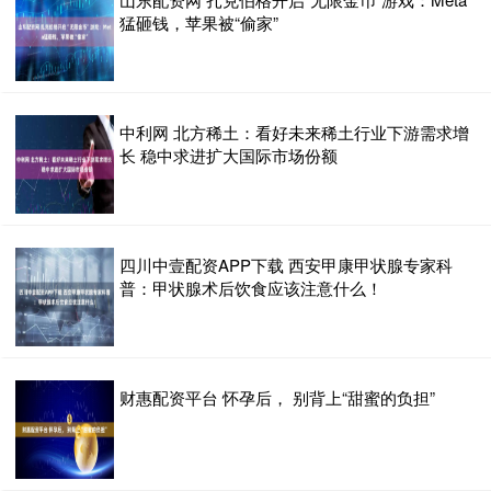
猛砸钱，苹果被“偷家”
中利网 北方稀土：看好未来稀土行业下游需求增
长 稳中求进扩大国际市场份额
四川中壹配资APP下载 西安甲康甲状腺专家科
普：甲状腺术后饮食应该注意什么！
财惠配资平台 怀孕后， 别背上“甜蜜的负担”