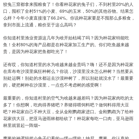
狡兔三窟都拿来囤粮食了！你看种花家的兔子们，不到村里20%的人
口，囤积了全村51%的小麦、69%的玉米，50%的其他谷物。结果怎
么样？今年小麦直接涨了66.24%。你说种花家要是不囤那么多粮食，
拿到市面上流通，粮价至于这么高吗？
你知道村里渔业资源这几年为啥开始枯竭了吗？因为种花家特能吃
鱼！全村80%的海产品都是在种花家加工生产的。你们吃鱼越来越
贵，是因为种花家把鱼都吃光了！
还有哎，你知道村里的水为啥越来越金贵吗？嗨！还不是因为种花家
在库布奇沙漠里疯狂种树么？你说，沙漠里没水怎么种树？当然要从
别处运啊！别处的水都运去沙漠种树了，所以别处就没水了！最重要
的，硬把树种在沙漠里，一点也不考虑树的感受啊！
最重要的，你知道村里的空气为啥越来越差吗？因为种花家肉吃的太
多了！你想啊，吃肉得养猪吧？养猪得喂饲料吧？做饲料得用大豆
吧？种花家自己不种大豆，全从金刚鹦鹉家进口。金刚鹦鹉为了给种
花家供大豆，把亚马逊雨林都给砍了！种花家每吃一口肉，亚马逊雨
林里就冒起一阵烟~
鹰酱的神逻辑把小兔子们看的一愣一愣的！纳尼，鹰酱，你认真的