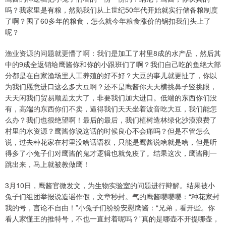
吗？我家里是有粮，然鹅我们从上世纪50年代开始就实行储备粮制度
了啊？囤了60多年的粮食，怎么就今年粮食涨价的锅扣我们头上了
呢？
渔业资源的问题就更懵了啊：我们是加工了村里8成的水产品，然后其
中的9成全返销给鹰酱你和你的小跟班们了啊？我们自己吃的鱼绝大部
分都是在自家渔场里人工养殖的好不好？大豆的事儿就更扯了，你以
为我们愿意进口这么多大豆啊？还不是鹰酱你天天横挑鼻子竖挑眼，
天天闲我们贸易顺差太大了，非要我们加大进口。低端的东西你们没
有，高端的东西你们不卖，逼得我们天天坐着波音吃大豆，我们能怎
么办？我们也很绝望啊！最后的最后，我们植树造林绿化沙漠浪费了
村里的水资源？鹰酱你说这话的时候良心不会痛吗？但是不管怎么
说，过去种花家在村里没啥话语权，只能是鹰酱说啥就是啥，但是听
得多了小兔子们对鹰酱的鬼才逻辑也就免疫了。结果这次，鹰酱刚一
跳出来，马上就被教做鹰！
3月10日，鹰酱官微发文，为生物实验室的问题进行辩解。结果被小
兔子们组团举报说造谣作假，文章秒封。气的鹰酱嘤嘤嘤：“种花家封
我的号，言论不自由！”小兔子们纷纷安慰鹰酱：“兄弟，看开些。你
看人家懂王的推特号，不也一直封着呢吗？”真的是哪壶不开提哪壶，