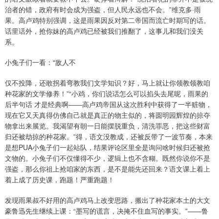
治者的错，政府有时会成为强盗，但人民永远也不会。”维克多·雨
果。高卢鸡特别强调，这是雨果因反对第二帝国而流亡时期写的话。
话里话外，抢你妹的高卢鸡已经被我们推翻了，这事儿和我们没关
系。
小兔子们一看：“敌人不
仅不投降，还敢拐着弯教我们文学知识？好，马上就让你领教领教咱
种花家的文学修养！”“小鸡，你们说话怎么可以掐头去尾呢，雨果的
后半句话 才是经典啊——高卢鸡帝国从这次胜利中获得了一半赃物，
现在它又天真得仿佛自己就是真正的物主似的，将圆明园辉煌的掠夺
物拿出来展览。我渴望有朝一日能摆脱重负，清洗罪恶，把这些财富
归还被劫掠的种花家。”得，语文没教成，还被反带了一波节奏，本来
是想PUA小兔子们一起站队，结果评论区里全是询问啥时候归还被抢
文物的。小兔子们不仅懂得不少，逻辑上也不含糊。既然你说你不是
强盗，那么你祖上抢咱家的东西，是不是能先还回来？语文课上着上
着上成了历史课，跑题！严重跑题！
发现雨果叔不好用的高卢鸡马上改变思路，搬出了种花家本土的大文
豪鲁迅先生继续上课：“墨写的谎言，决掩不住血写的事实。”——鲁