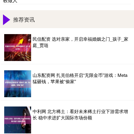
教做人
推荐资讯
民信配资 选对亲家，开启幸福婚姻之门_孩子_家
庭_贾琏
山东配资网 扎克伯格开启“无限金币”游戏：Meta
猛砸钱，苹果被“偷家”
中利网 北方稀土：看好未来稀土行业下游需求增
长 稳中求进扩大国际市场份额