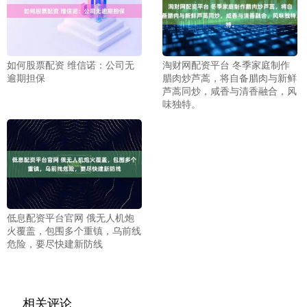
如何股票配资 维信诺：公司无
淘财网配资平台 冬季家庭制作
逾期担保
腊肉炒芦蒿，将自备腊肉与新鲜
芦蒿同炒，咸香与清香融合，风
味独特。
低息配资平台官网 俄无人机炮
火覆盖，包围多个重镇，乌前线
危险，要尽快建新防线
相关评论