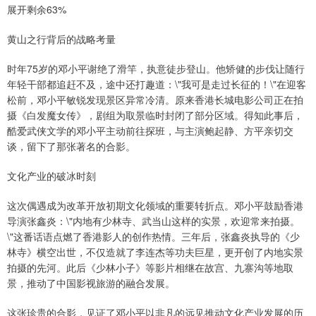
展开剩余63%
黄山之行背后的战略考量
时年75岁的邓小平谢绝了滑竿，执意徒步登山。他矫健的步伐让随行
年轻干部都追赶不及，途中还打趣道：\"我可是走过长征的！\"在迎客
松前，邓小平敏锐发现景区异常冷清。原来香港长城电影公司正在拍
摄《白发魔女传》，剧组为取景临时封闭了部分区域。得知此事后，
酷爱武侠文学的邓小平主动前往探班，与主演鲍起静、方平亲切交
谈，留下了那张著名的合影。
文化产业的破冰时刻
这次偶遇成为改革开放初期文化领域的重要转折点。邓小平鼓励香港
导演张鑫炎：\"内地有少林寺、武当山这样的实景，欢迎常来拍摄。
\"这番话语点燃了香港影人的创作热情。三年后，张鑫炎执导的《少
林寺》横空出世，不仅造就了李连杰等功夫巨星，更开创了内地实景
拍摄的先河。此后《少林小子》等影片相继在故宫、九寨沟等地取
景，推动了中国影视旅游的融合发展。
这张珍贵的合影，见证了邓小平以非凡的远见推动文化产业发展的历