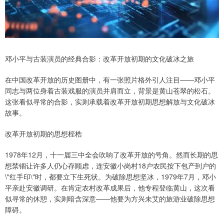
邓小平与古装演员的经典合影：改革开放初期的文化破冰之旅
在中国改革开放的历史图册中，有一张照片格外引人注目——邓小平
同志与两位身着古装戏服的演员并肩而立，背景是黄山苍翠的松石。
这张看似寻常的合影，实则承载着改革开放初期思想解放与文化破冰
故事。
改革开放初期的思想桎梏
1978年12月，十一届三中全会吹响了改革开放的号角。然而长期的思
想禁锢让许多人仍心存顾虑，连安徽小岗村18户农民按下包产到户的
\"红手印\"时，都要立下生死状。为破除思想坚冰，1979年7月，邓小
平亲赴安徽调研。在肯定农村改革成果后，他专程登临黄山，这次看
似寻常的休憩，实则暗含深意——他要为方兴未艾的旅游业破除思想
障碍。