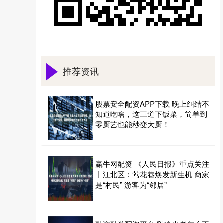
推荐资讯
股票安全配资APP下载 晚上纠结不
知道吃啥，这三道下饭菜，简单到
零厨艺也能秒变大厨！
赢牛网配资 《人民日报》重点关注
丨江北区：莺花巷焕发新生机 商家
是“村民” 游客为“邻居”